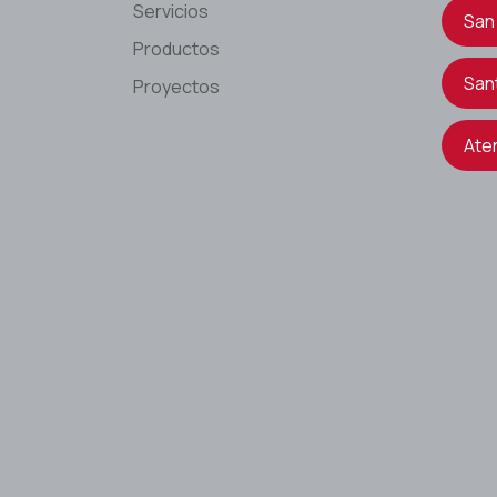
Servicios
San
Productos
San
Proyectos
Ate