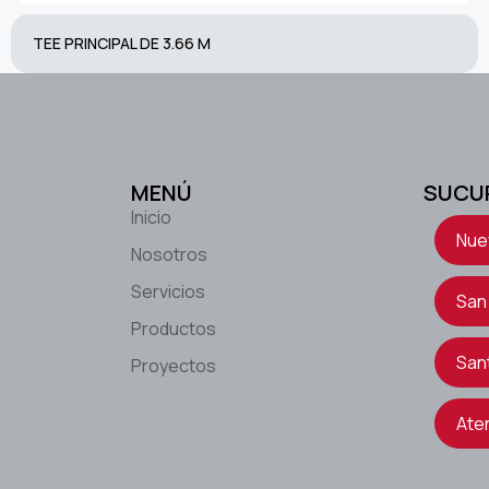
TEE PRINCIPAL DE 3.66 M
MENÚ
SUCU
Inicio
Nue
Nosotros
Servicios
San
Productos
San
Proyectos
Ate