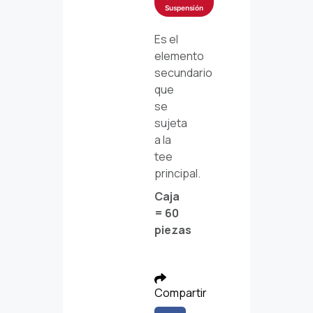
Suspensión
Es el
elemento
secundario
que
se
sujeta
a la
tee
principal.
Caja
= 60
piezas
Compartir