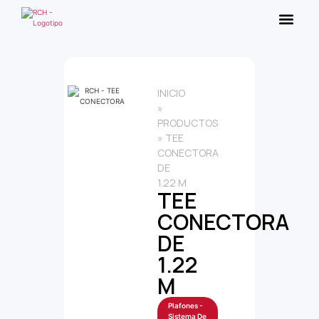
INICIO
»
PRODUCTOS
»
TEE
CONECTORA
DE
1.22 M
TEE
CONECTORA
DE
1.22
M
Plafones -
Sistema De