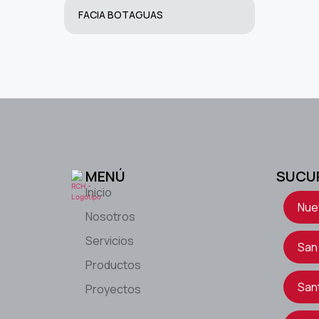
FACIA BOTAGUAS
MENÚ
SUCU
Inicio
Nue
Nosotros
Servicios
San
Productos
San
Proyectos