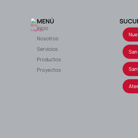
MENÚ
SUCU
Inicio
Nue
Nosotros
Servicios
San
Productos
San
Proyectos
Ate