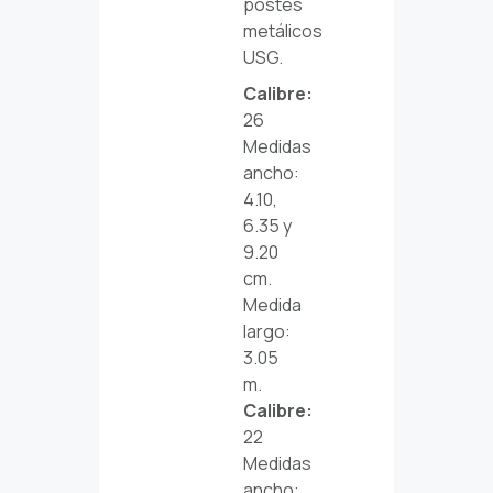
postes
metálicos
USG.
Calibre:
26
Medidas
ancho:
4.10,
6.35 y
9.20
cm.
Medida
largo:
3.05
m.
Calibre:
22
Medidas
ancho: