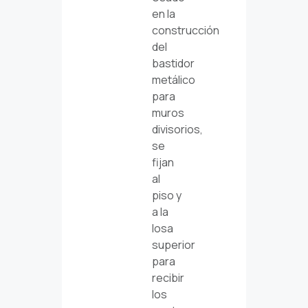
en la
construcción
del
bastidor
metálico
para
muros
divisorios,
se
fijan
al
piso y
a la
losa
superior
para
recibir
los