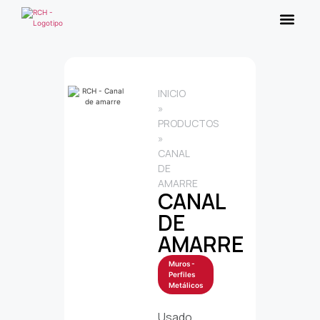
INICIO
»
PRODUCTOS
»
CANAL
DE
AMARRE
CANAL
DE
AMARRE
Muros -
Perfiles
Metálicos
Usado