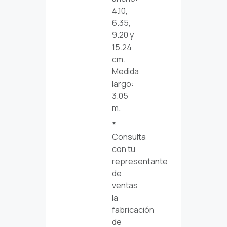
4.10,
6.35,
9.20 y
15.24
cm.
Medida
largo:
3.05
m.
*
Consulta
con tu
representante
de
ventas
la
fabricación
de